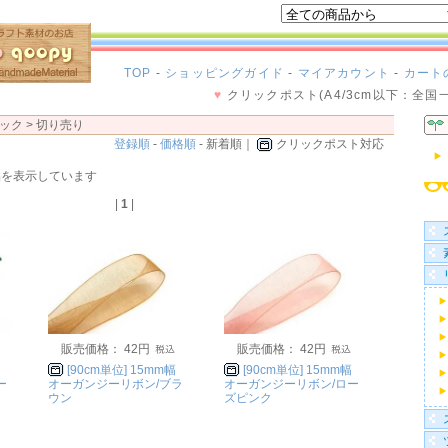
TOP
-
ショッピングガイド
-
マイアカウント
-
カート
♥
クリックポスト(A4/3cm以下：全国
ック >
切り売り
登録順
-
価格順
- 新着順｜
クリックポスト対応
 ] 商品を表示しています
|
1
|
販売価格： 42円
販売価格： 42円
[90cm単位] 15mm幅
[90cm単位] 15mm幅
ー
オーガンジーリボン/ブラ
オーガンジーリボン/ロー
ウン
ズピンク