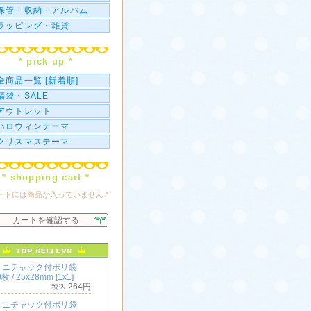
保管・収納・アルバム
ラッピング・雑貨
* pick up *
全商品一覧 [新着順]
福袋・SALE
アウトレット
ハロウィンテーマ
クリスマステーマ
* shopping cart *
カートには商品が入っていません *
カートを確認する
ミニチャック付ポリ袋
枚 / 25x28mm [1x1]
264円
ミニチャック付ポリ袋