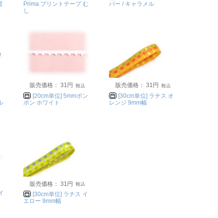
星
Prima プリントテープ む
バー / キャラメル
し
販売価格： 31円
販売価格： 31円
[20cm単位] 5mmポン
[30cm単位] ラチス オ
ル
ポン ホワイト
レンジ 9mm幅
販売価格： 31円
イ
[30cm単位] ラチス イ
ク
エロー 9mm幅