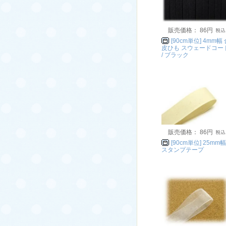
販売価格： 86円
[90cm単位] 4mm幅
皮ひも スウェードコー
/ ブラック
販売価格： 86円
[90cm単位] 25mm幅
スタンプテープ