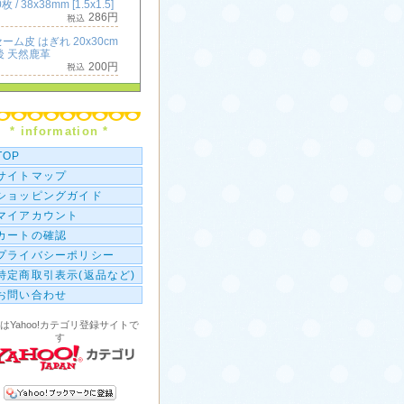
枚 / 38x38mm [1.5x1.5]
286円
ーム皮 はぎれ 20x30cm
後 天然鹿革
200円
ミニチャック付ポリ袋
枚 / 50x50mm [2x2]
396円
* information *
横長 ミニチャック付ポリ
100枚 / 50x25mm [2x1]
TOP
286円
サイトマップ
ショッピングガイド
マイアカウント
カートの確認
プライバシーポリシー
特定商取引表示(返品など)
お問い合わせ
はYahoo!カテゴリ登録サイトで
す