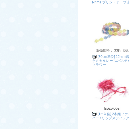
Prima プリントテープ 
販売価格： 33円
[30cm単位] 12mm幅
ケミカルレース/パステ
フラワー
[1m単位] 2本組ファ
バー / リップスティッ