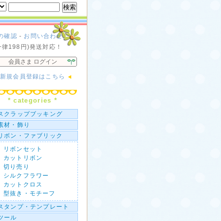
の確認
-
お問い合わせ
一律198円)発送対応！
会員さま ログイン
新規会員登録はこちら
* categories *
スクラップブッキング
素材・飾り
リボン・ファブリック
リボンセット
カットリボン
切り売り
シルクフラワー
カットクロス
型抜き・モチーフ
スタンプ・テンプレート
ツール