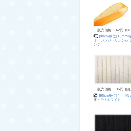
販売価格： 42円
[90cm単位] 15mm幅
オーガンジーリボン/オ
ンジ
販売価格： 86円
[90cm単位] 4mm幅
皮ヒモ / ホワイト