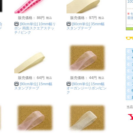
100
■
セ
前
販売価格： 86円
販売価格： 97円
 合
[90cm単位] 10mm幅リ
[90cm単位] 35mm幅
ド
ボン 両面スクエアステッ
スタンプテープ
■
チ / ピンク
100
■
袋 
販売価格： 64円
販売価格： 44円
[90cm単位] 15mm幅
[90cm単位] 15mm幅
スタンプテープ
オーガンジーリボン/ピン
ク
当店