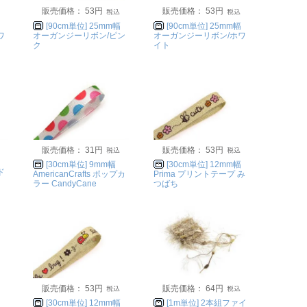
販売価格： 53円
販売価格： 53円
[90cm単位] 25mm幅
[90cm単位] 25mm幅
ワ
オーガンジーリボン/ピン
オーガンジーリボン/ホワ
ク
イト
販売価格： 31円
販売価格： 53円
[30cm単位] 9mm幅
[30cm単位] 12mm幅
ド
AmericanCrafts ポップカ
Prima プリントテープ み
ラー CandyCane
つばち
販売価格： 53円
販売価格： 64円
[30cm単位] 12mm幅
[1m単位] 2本組ファイ