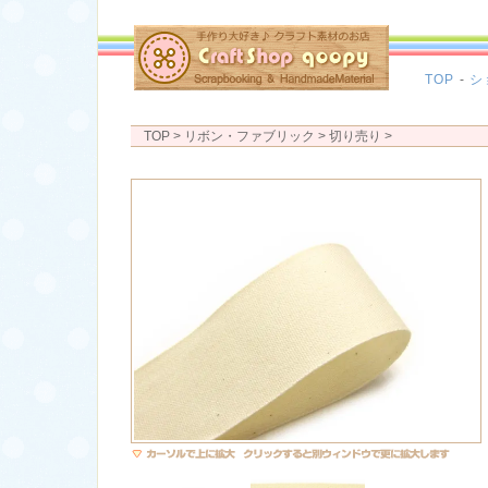
TOP
-
シ
TOP
> リボン・ファブリック >
切り売り
>