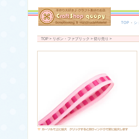
TOP
-
シ
TOP
> リボン・ファブリック >
切り売り
>