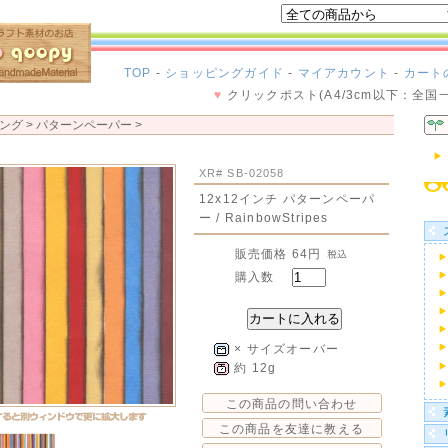
TOP
-
ショッピングガイド
-
マイアカウント
-
カート
♥
クリックポスト(A4/3cm以下：全国
ング >
パターンペーパー
>
XR# SB-02058
12x12インチ パターンペーパ
ー / RainbowStripes
販売価格
64円
購入数
× サイズオーバー
約 12g
この商品の問い合わせ
この商品を友達に教える