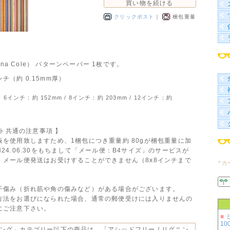
買い物を続ける
クリックポスト
｜
梱包重量
istina Cole） パターンペーパー 1枚です。
インチ（約 0.15mm厚）
] - 6インチ：約 152mm / 8インチ：約 203mm / 12インチ：約
ート共通の注意事項 】
を使用致しますため、1梱包につき重量約 80gが梱包重量に加
24.06.30をもちまして「メール便：B4サイズ」のサービスが
、メール便発送はお受けすることができません（8x8インチまで
* 
干傷み（折れ筋や角の傷みなど）がある場合がございます。
方法をお選びになられた場合、通常の郵便受けには入りませんの
にご注意下さい。
■
100
ング」カテゴリー以下の商品は、「アシッドフリー / リグニン