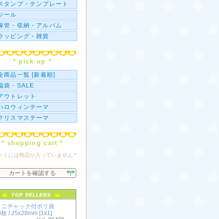
スタンプ・テンプレート
ツール
保管・収納・アルバム
ラッピング・雑貨
* pick up *
全商品一覧 [新着順]
福袋・SALE
アウトレット
ハロウィンテーマ
クリスマステーマ
* shopping cart *
カートには商品が入っていません *
カートを確認する
ミニチャック付ポリ袋
枚 / 25x28mm [1x1]