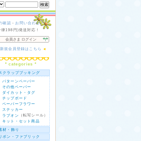
の確認
-
お問い合わせ
一律198円)発送対応！
会員さま ログイン
新規会員登録はこちら
* categories *
スクラップブッキング
パターンペーパー
その他ペーパー
ダイカット・タグ
チップボード
ペーパーフラワー
ステッカー
（転写シール）
ラブオン
キット・セット商品
素材・飾り
リボン・ファブリック