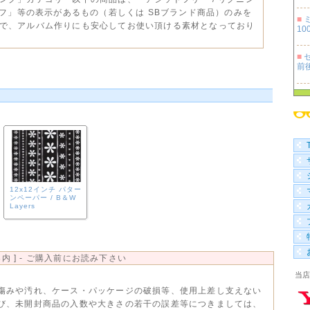
セーフ」等の表示があるもの（若しくは SBブランド商品）のみを
■
で、アルバム作りにも安心してお使い頂ける素材となっており
100
■
セ
前
■
100
■
袋 
12x12インチ パター
ンペーパー / B＆W
Layers
内 ] - ご購入前にお読み下さい
当店
傷みや汚れ、ケース・パッケージの破損等、使用上差し支えない
び、未開封商品の入数や大きさの若干の誤差等につきましては、