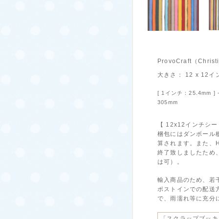
ProvoCraft（Chr
大きさ： 12 x 12
[ 1インチ：25.4mm 
305mm
【 12x12インチシ
梱包にはダンボール板
算されます。また、H
終了致しましたため
は可）。
輸入商品のため、若
ポストインでの配送
で、雨濡れ等に充分
「スクラップブッキ