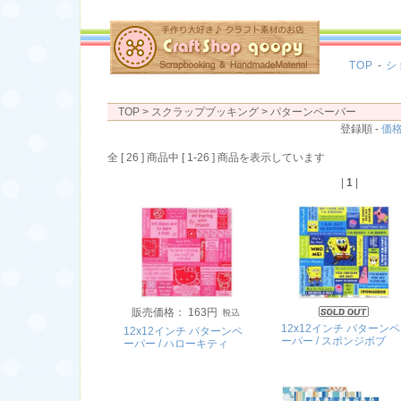
TOP
-
シ
TOP
> スクラップブッキング >
パターンペーパー
登録順 -
価
全 [ 26 ] 商品中 [ 1-26 ] 商品を表示しています
|
1
|
販売価格： 163円
12x12インチ パターンペ
12x12インチ パターンペ
ーパー / スポンジボブ
ーパー / ハローキティ