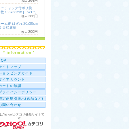
264円
ミニチャック付ポリ袋
枚 / 38x38mm [1.5x1.5]
286円
ーム皮 はぎれ 20x30cm
後 天然鹿革
200円
ミニチャック付ポリ袋
枚 / 50x50mm [2x2]
396円
* information *
横長 ミニチャック付ポリ
100枚 / 50x25mm [2x1]
TOP
286円
サイトマップ
ショッピングガイド
マイアカウント
カートの確認
プライバシーポリシー
特定商取引表示(返品など)
お問い合わせ
はYahoo!カテゴリ登録サイトで
す