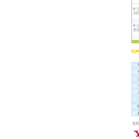
■
100
■
セ
前
■
100
■
袋 
当店