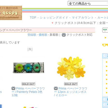
TOP
-
ショッピングガイド
-
マイアカウント
-
カート
♥
クリックポスト(A4/3cm以下：全国
ング >
ペーパーフラワー
登録順
-
価格順
- 新着順｜
クリックポスト対応
 商品を表示しています
|
1
|
Prima ペーパーフラワ
Prima ペーパーフラワ
s
ー / Painterly Petals 3色
ー 12pcs エッジエンボス
12枚
/ イエロー