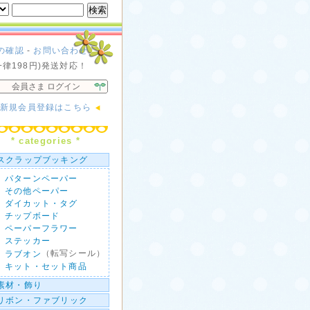
の確認
-
お問い合わせ
一律198円)発送対応！
会員さま ログイン
新規会員登録はこちら
* categories *
スクラップブッキング
パターンペーパー
その他ペーパー
ダイカット・タグ
チップボード
ペーパーフラワー
ステッカー
（転写シール）
ラブオン
キット・セット商品
素材・飾り
リボン・ファブリック