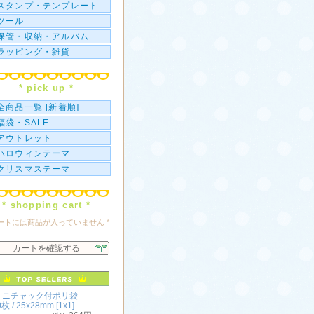
スタンプ・テンプレート
ツール
保管・収納・アルバム
ラッピング・雑貨
* pick up *
全商品一覧 [新着順]
福袋・SALE
アウトレット
ハロウィンテーマ
クリスマステーマ
* shopping cart *
カートには商品が入っていません *
カートを確認する
ミニチャック付ポリ袋
枚 / 25x28mm [1x1]