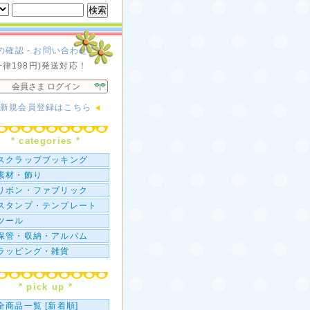
の確認
-
お問い合わせ
一律198円)発送対応！
会員さま ログイン
新規会員登録はこちら
* categories *
スクラップブッキング
素材・飾り
リボン・ファブリック
スタンプ・テンプレート
ツール
保管・収納・アルバム
ラッピング・雑貨
* pick up *
全商品一覧 [新着順]