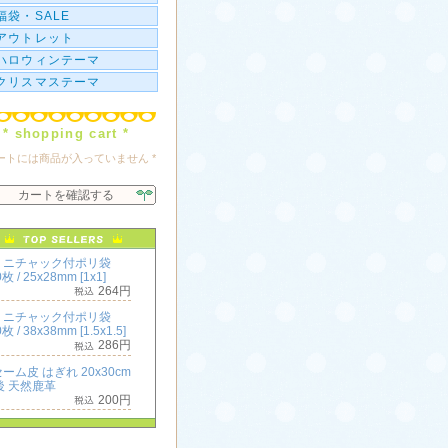
福袋・SALE
アウトレット
ハロウィンテーマ
クリスマステーマ
* shopping cart *
カートには商品が入っていません *
カートを確認する
ミニチャック付ポリ袋
枚 / 25x28mm [1x1]
264円
ミニチャック付ポリ袋
枚 / 38x38mm [1.5x1.5]
286円
ーム皮 はぎれ 20x30cm
後 天然鹿革
200円
ミニチャック付ポリ袋
枚 / 50x50mm [2x2]