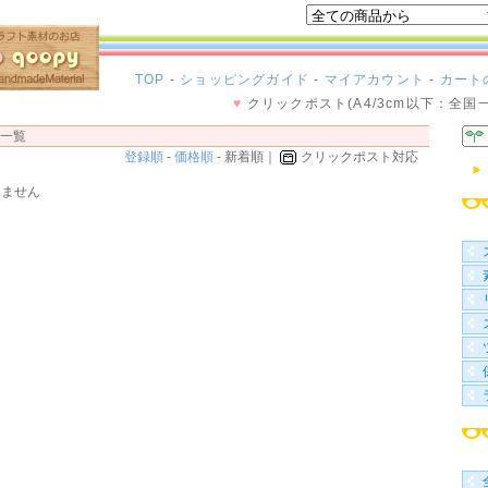
TOP
-
ショッピングガイド
-
マイアカウント
-
カート
♥
クリックポスト(A4/3cm以下：全国
品一覧
登録順
-
価格順
- 新着順｜
クリックポスト対応
りません