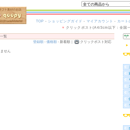
TOP
-
ショッピングガイド
-
マイアカウント
-
カート
♥
クリックポスト(A4/3cm以下：全国
品一覧
登録順
-
価格順
- 新着順｜
クリックポスト対応
りません