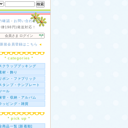
の確認
-
お問い合わせ
一律198円)発送対応！
会員さま ログイン
新規会員登録はこちら
* categories *
スクラップブッキング
素材・飾り
リボン・ファブリック
スタンプ・テンプレート
ツール
保管・収納・アルバム
ラッピング・雑貨
* pick up *
全商品一覧 [新着順]