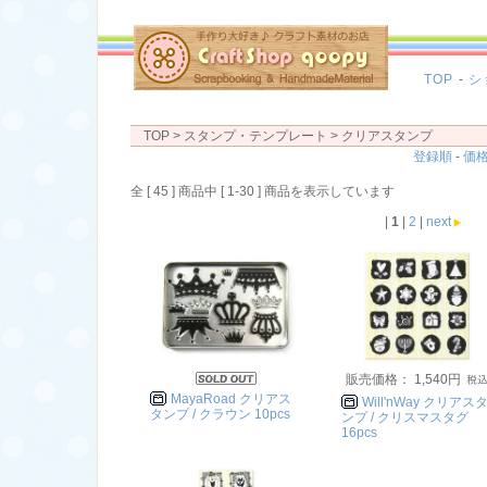
TOP
-
シ
TOP
> スタンプ・テンプレート >
クリアスタンプ
登録順
-
価
全 [ 45 ] 商品中 [ 1-30 ] 商品を表示しています
|
1
|
2
|
next
販売価格： 1,540円
MayaRoad クリアス
Will'nWay クリアス
タンプ / クラウン 10pcs
ンプ / クリスマスタグ
16pcs