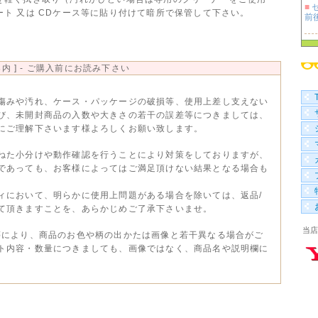
■
セ
ト 又は CDケース等に貼り付けて暗所で保管して下さい。
前
■
100
内 ] - ご購入前にお読み下さい
■
袋 
傷みや汚れ、ケース・パッケージの破損等、使用上差し支えない
び、未開封商品の入数や大きさの若干の誤差等につきましては、
にご理解下さいます様よろしくお願い致します。
ねた小分けや動作確認を行うことにより対策をしておりますが、
であっても、お客様によってはご満足頂けない結果となる場合も
ィにおいて、明らかに使用上問題がある場合を除いては、返品/
て頂きますことを、あらかじめご了承下さいませ。
当店
等により、商品のお色や柄の出かたは画像と若干異なる場合がご
ト内容・数量につきましても、画像ではなく、商品名や説明欄に