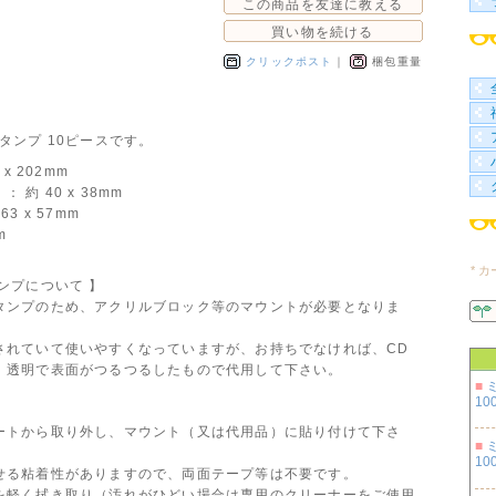
この商品を友達に教える
買い物を続ける
クリックポスト
｜
梱包重量
リアスタンプ 10ピースです。
x 202mm
約 40 x 38mm
3 x 57mm
m
* 
ンプについて 】
タンプのため、アクリルブロック等のマウントが必要となりま
されていて使いやすくなっていますが、お持ちでなければ、CD
、透明で表面がつるつるしたもので代用して下さい。
■
100
ートから取り外し、マウント（又は代用品）に貼り付けて下さ
■
100
せる粘着性がありますので、両面テープ等は不要です。
を軽く拭き取り（汚れがひどい場合は専用のクリーナーをご使用