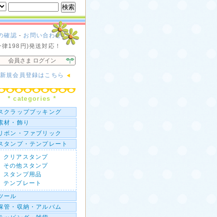
の確認
-
お問い合わせ
一律198円)発送対応！
会員さま ログイン
新規会員登録はこちら
* categories *
スクラップブッキング
素材・飾り
リボン・ファブリック
スタンプ・テンプレート
クリアスタンプ
その他スタンプ
スタンプ用品
テンプレート
ツール
保管・収納・アルバム