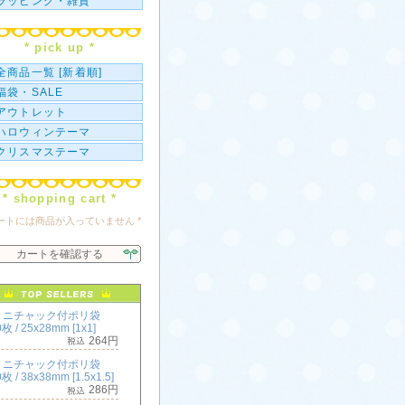
ラッピング・雑貨
* pick up *
全商品一覧 [新着順]
福袋・SALE
アウトレット
ハロウィンテーマ
クリスマステーマ
* shopping cart *
カートには商品が入っていません *
カートを確認する
ミニチャック付ポリ袋
枚 / 25x28mm [1x1]
264円
ミニチャック付ポリ袋
枚 / 38x38mm [1.5x1.5]
286円