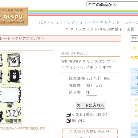
TOP
-
ショッピングガイド
-
マイアカウント
-
カート
♥
クリックポスト(A4/3cm以下：全国
レート >
クリアスタンプ
>
MR# ST-01633
Will'nWay クリアスタンプ ハ
ロウィンパンプキン 10pcs
販売価格
2,178円
在庫数
残り 1点
購入数
○ 対応(厚3cm以下)
約 34g
この商品の問い合わせ