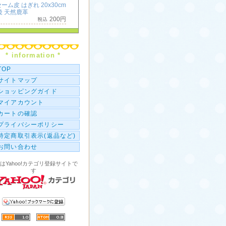
ーム皮 はぎれ 20x30cm
後 天然鹿革
200円
ミニチャック付ポリ袋
枚 / 50x50mm [2x2]
396円
* information *
横長 ミニチャック付ポリ
100枚 / 50x25mm [2x1]
TOP
286円
サイトマップ
ショッピングガイド
マイアカウント
カートの確認
プライバシーポリシー
特定商取引表示(返品など)
お問い合わせ
はYahoo!カテゴリ登録サイトで
す