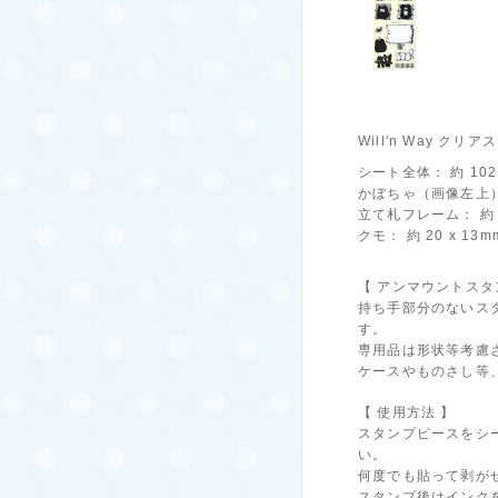
Will'n Way ク
シート全体： 約 102 
かぼちゃ（画像左上）： 
立て札フレーム： 約 6
クモ： 約 20 x 13m
【 アンマウントスタ
持ち手部分のないス
す。
専用品は形状等考慮
ケースやものさし等
【 使用方法 】
スタンプピースをシ
い。
何度でも貼って剥が
スタンプ後はインク