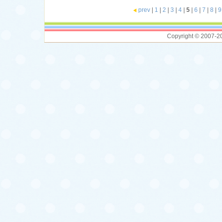
prev
|
1
|
2
|
3
|
4
|
5
|
6
|
7
|
8
|
9
Copyright © 2007-