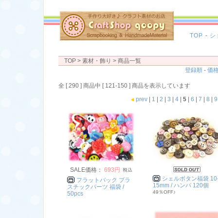
TOP
-
シ
TOP
> 素材・飾り > 商品一覧
登録順
-
価
全 [ 290 ] 商品中 [ 121-150 ] 商品を表示しています
prev
|
1
|
2
|
3
|
4
|
5
|
6
|
7
|
8
|
9
SALE価格：
693円
シェルボタン福袋 10
フラットバック プラ
15mm / ハンパ 120個
スチックパーツ 福袋 /
49％OFF♪
50pcs