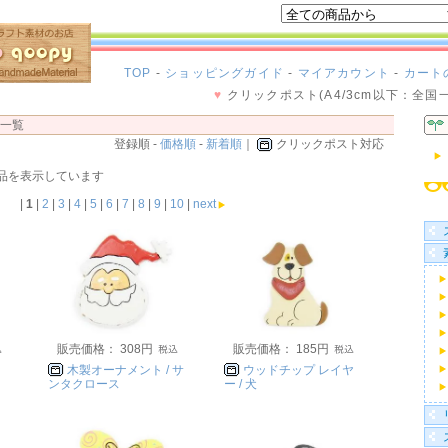
TOP
-
ショッピングガイド
-
マイアカウント
-
カート
♥
クリックポスト(A4/3cm以下：全国
品一覧
登録順 -
価格順
-
新着順
｜
クリックポスト対応
0 ] 商品を表示しています
|
1
|
2
|
3
|
4
|
5
|
6
|
7
|
8
|
9
|
10
|
next
販売価格： 308円
販売価格： 185円
ッ
木製オーナメント / サ
ウッドチップ レイヤ
ンタクロース
ー / 犬