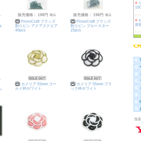
■
100
販売価格： 198円
販売価格： 198円
■
セ
ProvoCraft ブラッズ
ProvoCraft ブラッズ
前
ル
割りピン アクアスクエア
割りピン ブルースター
40pcs
25pcs
■
100
■
袋 
カメリア 55mm ゴー
カメリア 55mm ブラ
ルド枠ホワイト
ック枠ホワイト
ー
当店