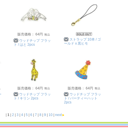
販売価格： 64円
ストラップ 10本 / ゴ
ッ
ウッドチップ フラッ
ールド x 黒ヒモ
ト / はと 2pcs
販売価格： 64円
販売価格： 64円
ー
ウッドチップ フラッ
ウッドチップ フラッ
ト / キリン 2pcs
ト / パーティーハット
2pcs
|
1
|
2
|
3
|
4
|
5
|
6
|
7
|
8
|
9
|
10
|
next