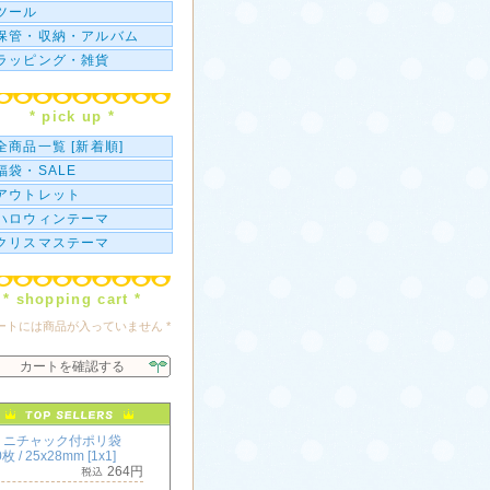
ツール
保管・収納・アルバム
ラッピング・雑貨
* pick up *
全商品一覧 [新着順]
福袋・SALE
アウトレット
ハロウィンテーマ
クリスマステーマ
* shopping cart *
カートには商品が入っていません *
カートを確認する
ミニチャック付ポリ袋
枚 / 25x28mm [1x1]
264円