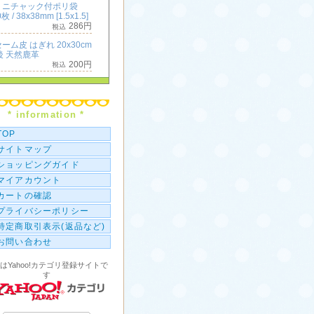
ミニチャック付ポリ袋
枚 / 38x38mm [1.5x1.5]
286円
ーム皮 はぎれ 20x30cm
後 天然鹿革
200円
ミニチャック付ポリ袋
枚 / 50x50mm [2x2]
396円
* information *
横長 ミニチャック付ポリ
100枚 / 50x25mm [2x1]
TOP
286円
サイトマップ
ショッピングガイド
マイアカウント
カートの確認
プライバシーポリシー
特定商取引表示(返品など)
お問い合わせ
はYahoo!カテゴリ登録サイトで
す