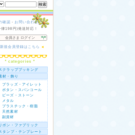
の確認
-
お問い合わせ
一律198円)発送対応！
会員さま ログイン
新規会員登録はこちら
* categories *
スクラップブッキング
素材・飾り
ブラッズ・アイレット
ボタン・スパンコール
ビーズ・ストーン
メタル
プラスチック・樹脂
天然素材
副資材
リボン・ファブリック
スタンプ・テンプレート