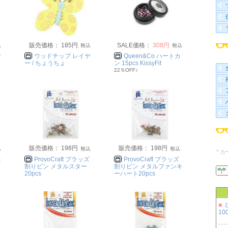
販売価格： 185円
SALE価格：
308円
ヤ
ウッドチップ レイヤ
Queen&Co ハートカ
ー / ちょうちょ
ン 15pcs KissyFit
22％OFF♪
販売価格： 198円
販売価格： 198円
* 
＆
ProvoCraft ブラッズ
ProvoCraft ブラッズ
割りピン メタルスター
割りピン メタルファンキ
20pcs
ーハート20pcs
■
100