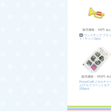
販売価格： 64円
ウッドチップ フラ
ト / ラッパ 2pcs
販売価格： 693円
ProvoCraft メタルチャ
ム/アルファベットタグ
200pcs