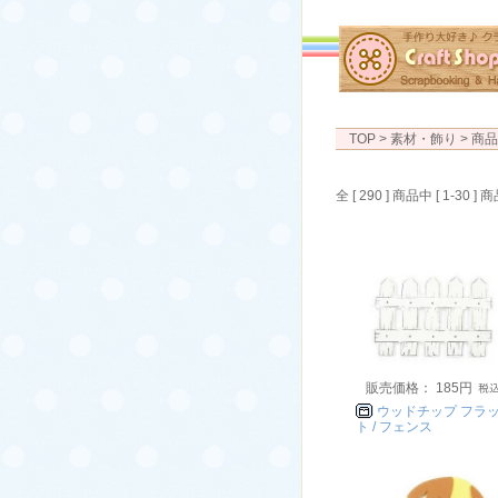
TOP
> 素材・飾り > 商
全 [ 290 ] 商品中 [ 1-3
販売価格： 185円
ウッドチップ フラ
ト / フェンス