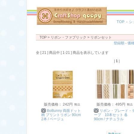
TOP
-
シ
TOP
> リボン・ファブリック >
リボンセット
登録順
-
価
全 [ 21 ] 商品中 [ 1-21 ] 商品を表示しています
|
1
|
販売価格： 242円
販売価格： 495円
BoBunny 両面ドット
リボン・ブレード・
柄 プリントリボン 90cm
ープ 10本セット 各
2本 / ベージュ
90cm / ナチュラル