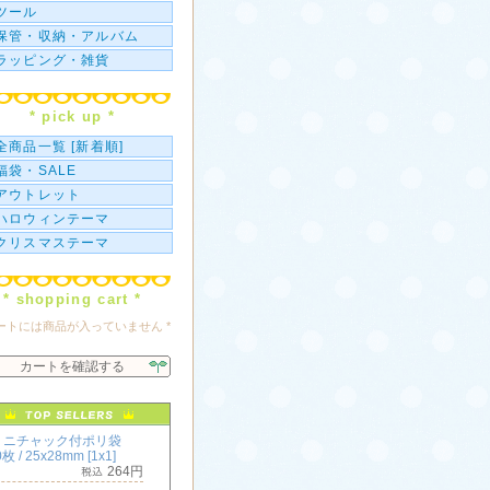
ツール
保管・収納・アルバム
ラッピング・雑貨
* pick up *
全商品一覧 [新着順]
福袋・SALE
アウトレット
ハロウィンテーマ
クリスマステーマ
* shopping cart *
カートには商品が入っていません *
カートを確認する
ミニチャック付ポリ袋
枚 / 25x28mm [1x1]
264円