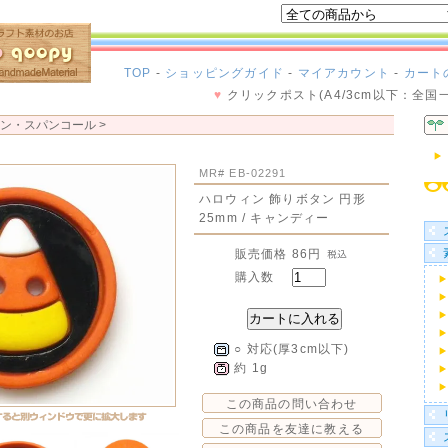
TOP
-
ショッピングガイド
-
マイアカウント
-
カート
♥
クリックポスト(A4/3cm以下：全国
ン・スパンコール
>
MR# EB-02291
ハロウィン 飾りボタン 円形
25mm / キャンディー
販売価格
86円
購入数
○ 対応(厚3cm以下)
約 1g
この商品の問い合わせ
この商品を友達に教える