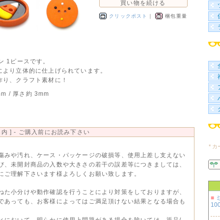
買い物を続ける
クリックポスト
｜
梱包重量
ボタン 1ピースです。
により立体的に仕上げられています。
作り、クラフト素材に！
m / 厚さ約 3mm
内 ] - ご購入前にお読み下さい
* 
傷みや汚れ、ケース・パッケージの破損等、使用上差し支えない
び、未開封商品の入数や大きさの若干の誤差等につきましては、
にご理解下さいます様よろしくお願い致します。
ねた小分けや動作確認を行うことにより対策をしておりますが、
■
であっても、お客様によってはご満足頂けない結果となる場合も
100
ィにおいて、明らかに使用上問題がある場合を除いては、返品/