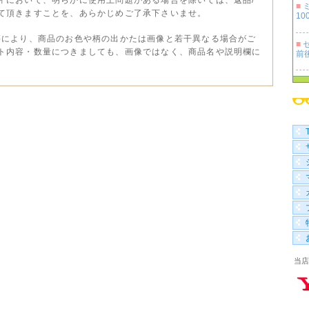
■
て頂きますことを、あらかじめご了承下さいませ。
100
等により、商品のお色や柄の出かたは画像と若干異なる場合がご
■
セ
ト内容・数量につきましても、画像ではなく、商品名や説明欄に
前
■
100
■
袋 
当店