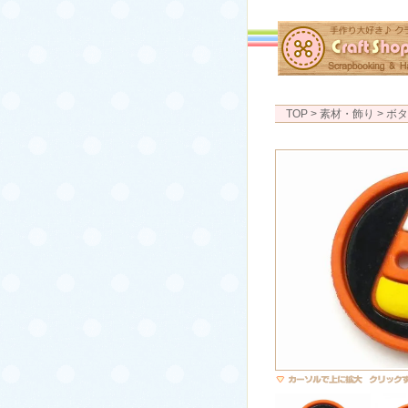
TOP
> 素材・飾り >
ボタ