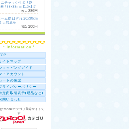
ミニチャック付ポリ袋
枚 / 38x38mm [1.5x1.5]
286円
ーム皮 はぎれ 20x30cm
後 天然鹿革
200円
ミニチャック付ポリ袋
枚 / 50x50mm [2x2]
396円
* information *
横長 ミニチャック付ポリ
100枚 / 50x25mm [2x1]
TOP
286円
サイトマップ
ショッピングガイド
マイアカウント
カートの確認
プライバシーポリシー
特定商取引表示(返品など)
お問い合わせ
はYahoo!カテゴリ登録サイトで
す