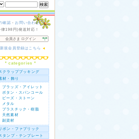
の確認
-
お問い合わせ
一律198円)発送対応！
会員さま ログイン
新規会員登録はこちら
* categories *
スクラップブッキング
素材・飾り
ブラッズ・アイレット
ボタン・スパンコール
ビーズ・ストーン
メタル
プラスチック・樹脂
天然素材
副資材
リボン・ファブリック
スタンプ・テンプレート