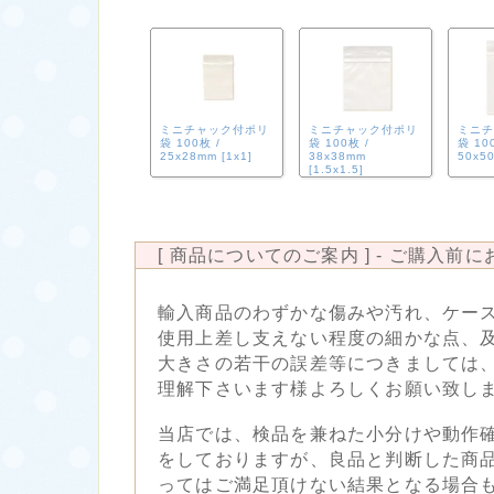
ミニチャック付ポリ
ミニチャック付ポリ
ミニチ
袋 100枚 /
袋 100枚 /
袋 10
25x28mm [1x1]
38x38mm
50x50
[1.5x1.5]
[ 商品についてのご案内 ] - ご購入前
輸入商品のわずかな傷みや汚れ、ケー
使用上差し支えない程度の細かな点、
大きさの若干の誤差等につきましては
理解下さいます様よろしくお願い致し
当店では、検品を兼ねた小分けや動作
をしておりますが、良品と判断した商
ってはご満足頂けない結果となる場合