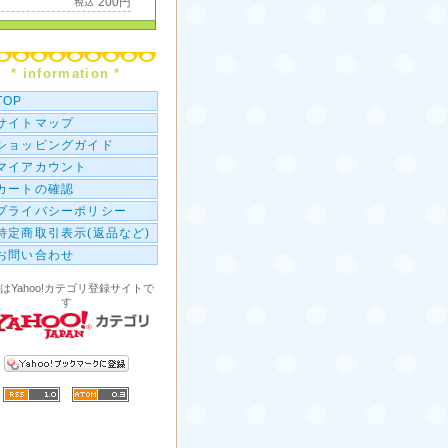
200円
ミニチャック付ポリ袋
枚 / 50x50mm [2x2]
396円
* information *
横長 ミニチャック付ポリ
100枚 / 50x25mm [2x1]
TOP
286円
サイトマップ
ショッピングガイド
マイアカウント
カートの確認
プライバシーポリシー
特定商取引表示(返品など)
お問い合わせ
はYahoo!カテゴリ登録サイトで
す