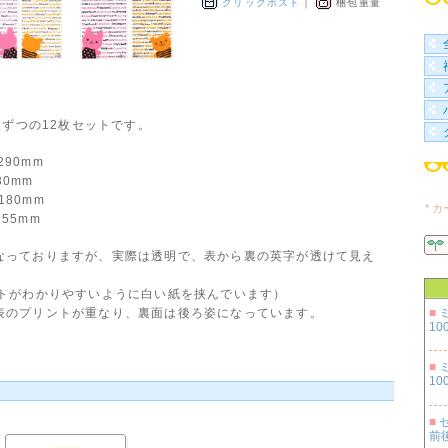
クリックポスト
｜
梱包重量
3枚ずつの12枚セットです。
290mm
30mm
180mm
* 
155mm
なっておりますが、実際は透明で、表から裏の英字が透けて見え
ントがわかりやすいように白い紙を挟んでいます）
表のプリントが重なり、裏面は後ろ姿になっています。
■
100
■
100
■
セ
前