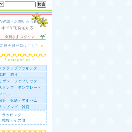
の確認
-
お問い合わせ
一律198円)発送対応！
会員さま ログイン
新規会員登録はこちら
* categories *
スクラップブッキング
素材・飾り
リボン・ファブリック
スタンプ・テンプレート
ツール
保管・収納・アルバム
ラッピング・雑貨
ラッピング
雑貨・その他