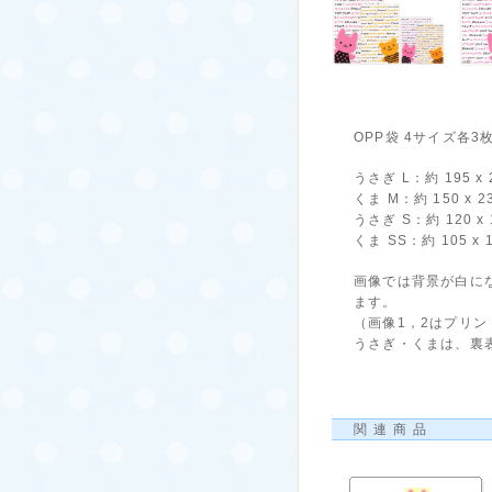
OPP袋 4サイズ各
うさぎ L：約 195 x 
くま M：約 150 x 2
うさぎ S：約 120 x 
くま SS：約 105 x 
画像では背景が白に
ます。
（画像1，2はプリ
うさぎ・くまは、裏
関連商品