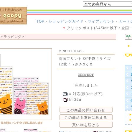
TOP
-
ショッピングガイド
-
マイアカウント
-
カート
♥
クリックポスト(A4/3cm以下：全国
 >
ラッピング
>
MR# OT-01492
両面プリント OPP袋 4サイズ
12枚 / うさぎ&くま
完売しました
○ 対応(厚3cm以下)
約 22g
この商品の問い合わせ
この商品を友達に教える
買い物を続ける