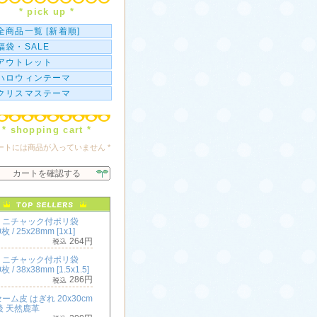
* pick up *
全商品一覧 [新着順]
福袋・SALE
アウトレット
ハロウィンテーマ
クリスマステーマ
* shopping cart *
カートには商品が入っていません *
カートを確認する
ミニチャック付ポリ袋
枚 / 25x28mm [1x1]
264円
ミニチャック付ポリ袋
枚 / 38x38mm [1.5x1.5]
286円
ーム皮 はぎれ 20x30cm
後 天然鹿革