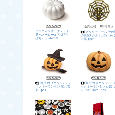
販売価格： 86円
ハロウィンオーナメント
メタルチャーム / 蜘
発泡スチロール芯材 / か
の巣&スカル 26x29mm 
ぼちゃ 小 44mm
古美 1pcs
脚付 飾りボタン / ジャ
脚付 飾りボタン / ジ
ックオーランタン 魔女衣
ックオーランタン かぼ
装 1pcs
ゃ 25x21mm 1pcs