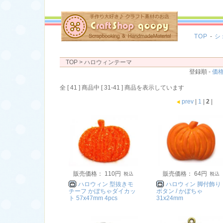
TOP
-
シ
TOP
> ハロウィンテーマ
登録順 -
価
全 [ 41 ] 商品中 [ 31-41 ] 商品を表示しています
prev
|
1
|
2
|
販売価格： 110円
販売価格： 64円
ハロウィン 型抜きモ
ハロウィン 脚付飾り
チーフ かぼちゃダイカッ
ボタン / かぼちゃ
ト 57x47mm 4pcs
31x24mm