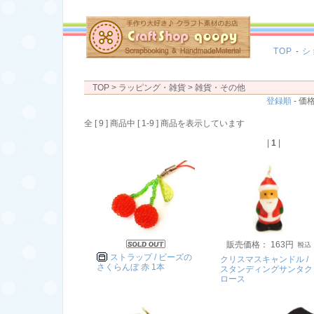
TOP
-
シ
TOP
> ラッピング・雑貨 >
雑貨・その他
登録順
- 価格
全 [ 9 ] 商品中 [ 1-9 ] 商品を表示しています
|
1
|
販売価格： 163円
ストラップ / ビーズの
クリスマスキャンドル /
さくらんぼ 赤 1本
スタンディングサンタク
ロース